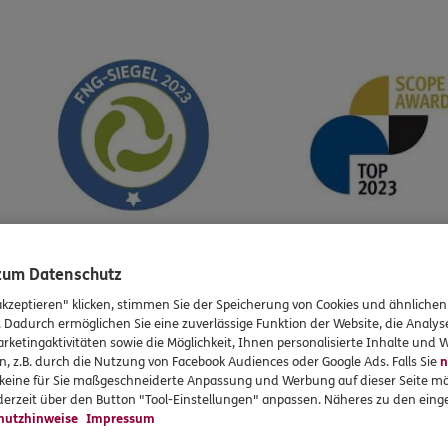
genheit sind kein verlässlicher Indikator für zukünftige Wert
 zum Datenschutz
 die Fondsgesellschaft; Scope für das Multi Asset-Team im F
akzeptieren" klicken, stimmen Sie der Speicherung von Cookies und ähnlichen
2
e Fonds MEAG FairReturn und MEAG Nachhaltigkeit.
. Dadurch ermöglichen Sie eine zuverlässige Funktion der Website, die Analy
rketingaktivitäten sowie die Möglichkeit, Ihnen personalisierte Inhalte und
n, z.B. durch die Nutzung von Facebook Audiences oder Google Ads. Falls Sie
n
r keine für Sie maßgeschneiderte Anpassung und Werbung auf dieser Seite mö
erzeit über den Button "Tool-Einstellungen" anpassen. Näheres zu den einge
hutzhinweise
Impressum