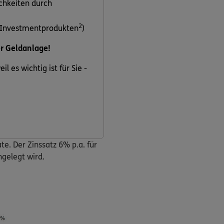
chkeiten durch
2
 Investmentprodukten
)
er Geldanlage!
l es wichtig ist für Sie -
e. Der Zinssatz 6% p.a. für
gelegt wird.