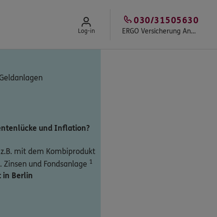
030/31505630
ERGO Versicherung Andreas Spiegel
Log-in
 Geldanlagen
ntenlücke und Inflation?
n
z.B. mit dem Kombiprodukt
1
. Zinsen und Fondsanlage
 in Berlin