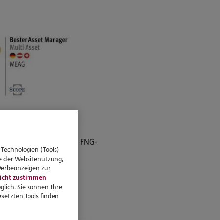
entwicklungen und
ondsmanagement und das FNG-
 Technologien (Tools)
se der Websitenutzung,
 Werbeanzeigen zur
icht zustimmen
glich. Sie können Ihre
setzten Tools finden