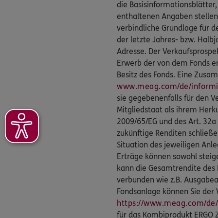
die Basisinformationsblätter,
enthaltenen Angaben stellen
verbindliche Grundlage für d
der letzte Jahres- bzw. Halb
Adresse. Der Verkaufsprospek
Erwerb der von dem Fonds e
Besitz des Fonds. Eine Zusam
www.meag.com/de/informie
sie gegebenenfalls für den V
Mitgliedstaat als ihrem Herk
2009/65/EG und des Art. 32a 
zukünftige Renditen schließe
Situation des jeweiligen Anl
Erträge können sowohl steigen
kann die Gesamtrendite des 
verbunden wie z.B. Ausgabea
Fondsanlage können Sie der
https://www.meag.com/de/i
für das Kombiprodukt ERGO Zi