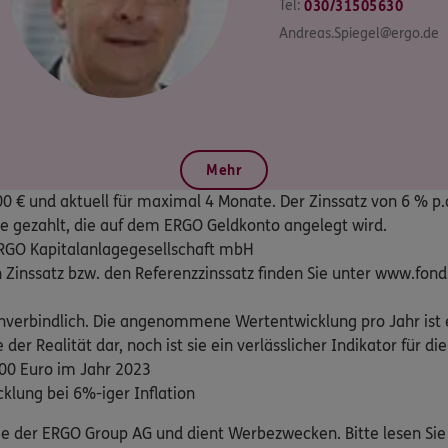
Tel:
030/31505630
Andreas.Spiegel@ergo.de
Mehr
€ und aktuell für maximal 4 Monate. Der Zinssatz von 6 % p.a.
e gezahlt, die auf dem ERGO Geldkonto angelegt wird.
GO Kapitalanlagegesellschaft mbH
en Zinssatz bzw. den Referenzzinssatz finden Sie unter www.fo
unverbindlich. Die angenommene Wertentwicklung pro Jahr ist 
der Realität dar, noch ist sie ein verlässlicher Indikator für d
100 Euro im Jahr 2023
lung bei 6%-iger Inflation
ige der ERGO Group AG und dient Werbezwecken. Bitte lesen Si