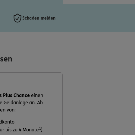
Schaden melden
nsen
s Plus Chance
einen
re Geldanlage an. Ab
en von:
ldkonto
1
r bis zu 4 Monate
)