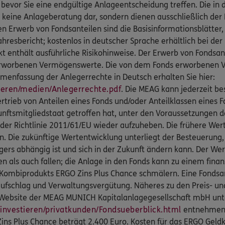
 bevor Sie eine endgültige Anlageentscheidung treffen. Die in 
 keine Anlageberatung dar, sondern dienen ausschließlich der 
en Erwerb von Fondsanteilen sind die Basisinformationsblätter
jahresbericht; kostenlos in deutscher Sprache erhältlich bei d
t enthält ausführliche Risikohinweise. Der Erwerb von Fondsan
rworbenen Vermögenswerte. Die von dem Fonds erworbenen V
menfassung der Anlegerrechte in Deutsch erhalten Sie hier:
ren/medien/Anlegerrechte.pdf
. Die MEAG kann jederzeit be
ertrieb von Anteilen eines Fonds und/oder Anteilklassen eines
unftsmitgliedstaat getroffen hat, unter den Voraussetzungen des
der Richtlinie 2011/61/EU wieder aufzuheben. Die frühere Wert
n. Die zukünftige Wertentwicklung unterliegt der Besteuerung,
egers abhängig ist und sich in der Zukunft ändern kann. Der We
 als auch fallen; die Anlage in den Fonds kann zu einem finanz
Kombiprodukts ERGO Zins Plus Chance schmälern. Eine Fondsan
ufschlag und Verwaltungsvergütung. Näheres zu den Preis- un
 Website der MEAG MUNICH Kapitalanlagegesellschaft mbH un
nvestieren/privatkunden/Fondsueberblick.html
entnehmen.
ns Plus Chance beträgt 2.400 Euro. Kosten für das ERGO Geldko