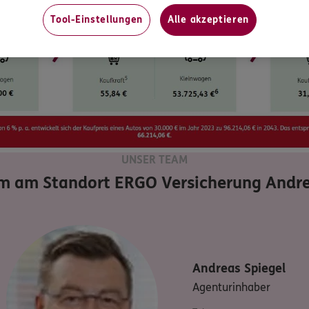
Tool-Einstellungen
Alle akzeptieren
UNSER TEAM
m am Standort
ERGO Versicherung Andre
Andreas
Spiegel
Agenturinhaber