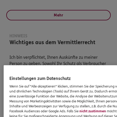
Mehr
HINWEIS
Wichtiges aus dem Vermittlerrecht
Ich bin verpflichtet, Ihnen Auskünfte zu meiner
Person zu geben. Sowohl Ihr Schutz als Verbraucher
sowie auch gesetzliche Regelungen halten mich
dazu an. Ich biete Beratung an, für die
Einstellungen zum Datenschutz
Versicherungsvermittlung erhalte ich Provision,
Wenn Sie auf "Alle akzeptieren" klicken, stimmen Sie der Speicherung 
ferner sonstige Zuwendungen.
und ähnlichen Technologien (Tools) auf Ihrem Gerät zu. Dadurch ermö
eine zuverlässige Funktion der Website, die Analyse der Websitenutzun
Mehr Informationen
Messung von Marketingaktivitäten sowie die Möglichkeit, Ihnen persona
Inhalte und Werbeanzeigen zur Verfügung zu stellen, z.B. durch die N
Facebook Audiences oder Google Ads. Falls Sie
nicht zustimmen
möchten
keine für Sie maßgeschneiderte Anpassung und Werbung auf dieser Se