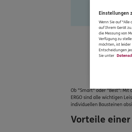
Einstellungen
Wenn Sie auf "Alle 
auf Ihrem Gerät zu
die Messung von Ma
Verfügung zu stelle
möchten, ist leide
Entscheidungen jed
Sie unter
Datensc
Ob "Smart" oder "Best": Mit 
ERGO sind alle wichtigen Le
individuellen Bausteinen abs
Vorteile eine