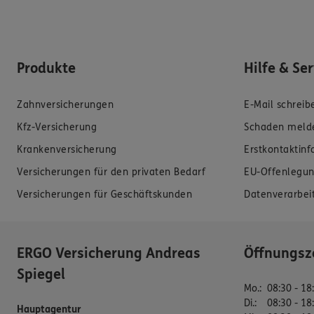
Produkte
Hilfe & Se
Zahnversicherungen
E-Mail schreib
Kfz-Versicherung
Schaden meld
Krankenversicherung
Erstkontaktin
Versicherungen für den privaten Bedarf
EU-Offenlegun
Versicherungen für Geschäftskunden
Datenverarbei
ERGO Versicherung Andreas
Öffnungsz
Spiegel
Mo.
:
08:30 - 18
Di.
:
08:30 - 18
Hauptagentur