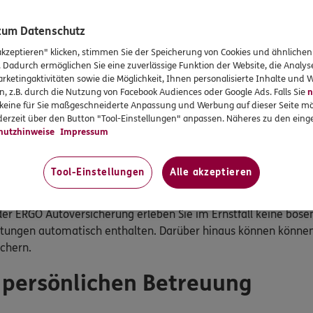
 zum Datenschutz
akzeptieren" klicken, stimmen Sie der Speicherung von Cookies und ähnlichen
. Dadurch ermöglichen Sie eine zuverlässige Funktion der Website, die Analy
rketingaktivitäten sowie die Möglichkeit, Ihnen personalisierte Inhalte und
n, z.B. durch die Nutzung von Facebook Audiences oder Google Ads. Falls Sie
n
r keine für Sie maßgeschneiderte Anpassung und Werbung auf dieser Seite mö
erzeit über den Button "Tool-Einstellungen" anpassen. Näheres zu den einge
hutzhinweise
Impressum
Tool-Einstellungen
Alle akzeptieren
Alle Leistungen vergleichen
der ERGO Autoversicherung erleben Sie im Ernstfall keine bös
istungen automatisch enthalten. Darüber hinaus können können
ichern.
r persönlichen Betreuung