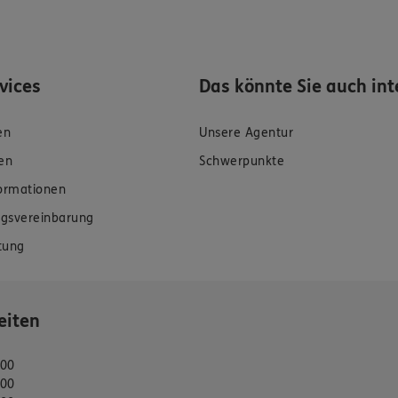
rvices
Das könnte Sie auch int
en
Unsere Agentur
en
Schwerpunkte
formationen
gsvereinbarung
tung
eiten
:00
:00