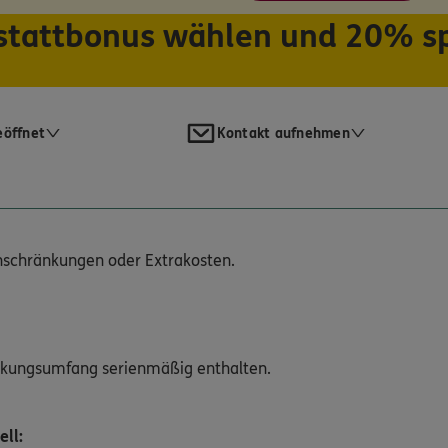
tattbonus wählen und 20% s
eöffnet
Kontakt aufnehmen
inschränkungen oder Extrakosten.
ckungsumfang serienmäßig enthalten.
ell: