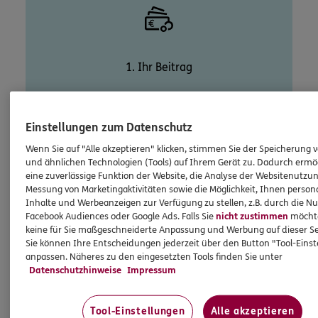
1. Ihr Beitrag
Überlegen Sie, wie viel Sie monatlich
Einstellungen zum Datenschutz
zurücklegen können. Tipp: Mind. 7 % bis 9 %
Wenn Sie auf "Alle akzeptieren" klicken, stimmen Sie der Speicherung 
vom Nettoeinkommen sollten es sein.
und ähnlichen Technologien (Tools) auf Ihrem Gerät zu. Dadurch ermö
eine zuverlässige Funktion der Website, die Analyse der Websitenutzun
Messung von Marketingaktivitäten sowie die Möglichkeit, Ihnen persona
Inhalte und Werbeanzeigen zur Verfügung zu stellen, z.B. durch die N
Facebook Audiences oder Google Ads. Falls Sie
nicht zustimmen
möchten
keine für Sie maßgeschneiderte Anpassung und Werbung auf dieser Se
Sie können Ihre Entscheidungen jederzeit über den Button "Tool-Eins
anpassen. Näheres zu den eingesetzten Tools finden Sie unter
Datenschutzhinweise
Impressum
Tool-Einstellungen
Alle akzeptieren
2. Extras aussuchen