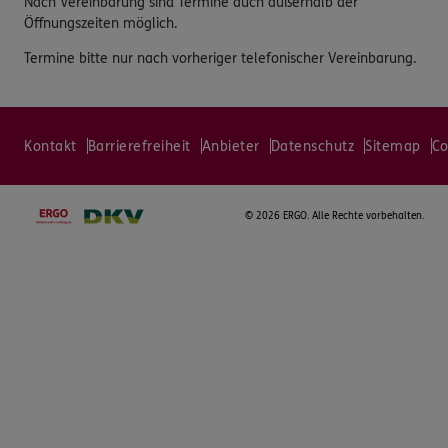
Nach Vereinbarung sind Termine auch außerhalb der
Öffnungszeiten möglich.
Termine bitte nur nach vorheriger telefonischer Vereinbarung.
Kontakt
Barrierefreiheit
Anbieter
Datenschutz
Sitemap
Co
©
2026 ERGO. Alle Rechte vorbehalten.