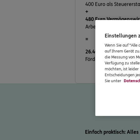
400 Euro als Steuererst
+
480 Euro Vermögenswir
Arbeitgeber diese Leistu
Einstellungen
=
Wenn Sie auf "Alle 
auf Ihrem Gerät zu
26.400 Euro
kommen inne
die Messung von Ma
Förderungen erfüllen.
Verfügung zu stelle
möchten, ist leide
Entscheidungen jed
Sie unter
Datensc
Einfach praktisch: Alles