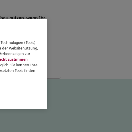
bau nutzen, wenn Ihr
 Technologien (Tools)
se der Websitenutzung,
n für diese beiden
 Werbeanzeigen zur
icht zustimmen
glich. Sie können Ihre
setzten Tools finden