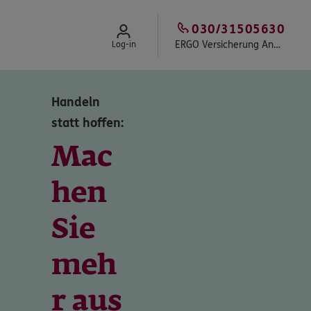
030/31505630
ERGO Versicherung Andreas Spiegel
Log-in
Handeln
statt hoffen:
Mac
hen
Sie
meh
r aus