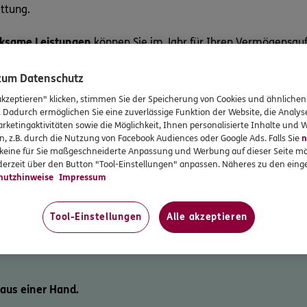
attung.
ksame Leistungen
können Sie im Jahr für Ihren Vermögensauf
ngen zahlt.
 zum Datenschutz
akzeptieren" klicken, stimmen Sie der Speicherung von Cookies und ähnlichen
. Dadurch ermöglichen Sie eine zuverlässige Funktion der Website, die Analy
rhalb von 30 Jahren zusammen, wenn Sie die Voraussetzunge
rketingaktivitäten sowie die Möglichkeit, Ihnen personalisierte Inhalte und
n, z.B. durch die Nutzung von Facebook Audiences oder Google Ads. Falls Sie
n
r keine für Sie maßgeschneiderte Anpassung und Werbung auf dieser Seite mö
erzeit über den Button "Tool-Einstellungen" anpassen. Näheres zu den einge
hutzhinweise
Impressum
Tool-Einstellungen
Alle akzeptieren
 aus einer Hand.