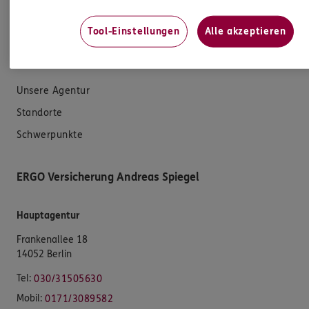
Datenverarbeitung
Tool-Einstellungen
Alle akzeptieren
Das könnte Sie auch interessieren
Unsere Agentur
Standorte
Schwerpunkte
ERGO Versicherung Andreas Spiegel
Hauptagentur
Frankenallee 18
14052 Berlin
Tel:
030/31505630
Mobil:
0171/3089582