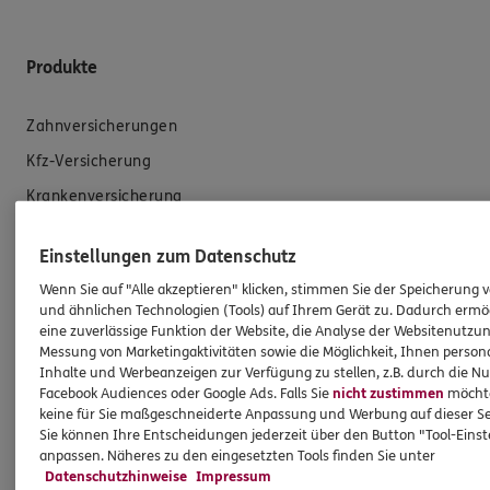
Produkte
Zahnversicherungen
Kfz-Versicherung
Krankenversicherung
Versicherungen für den privaten Bedarf
Einstellungen zum Datenschutz
Versicherungen für Geschäftskunden
Wenn Sie auf "Alle akzeptieren" klicken, stimmen Sie der Speicherung 
und ähnlichen Technologien (Tools) auf Ihrem Gerät zu. Dadurch ermö
Hilfe & Services
eine zuverlässige Funktion der Website, die Analyse der Websitenutzun
Messung von Marketingaktivitäten sowie die Möglichkeit, Ihnen persona
Inhalte und Werbeanzeigen zur Verfügung zu stellen, z.B. durch die N
E-Mail schreiben
Facebook Audiences oder Google Ads. Falls Sie
nicht zustimmen
möchten
keine für Sie maßgeschneiderte Anpassung und Werbung auf dieser Se
Schaden melden
Sie können Ihre Entscheidungen jederzeit über den Button "Tool-Eins
Erstkontaktinformationen
anpassen. Näheres zu den eingesetzten Tools finden Sie unter
Datenschutzhinweise
Impressum
EU-Offenlegungsvereinbarung