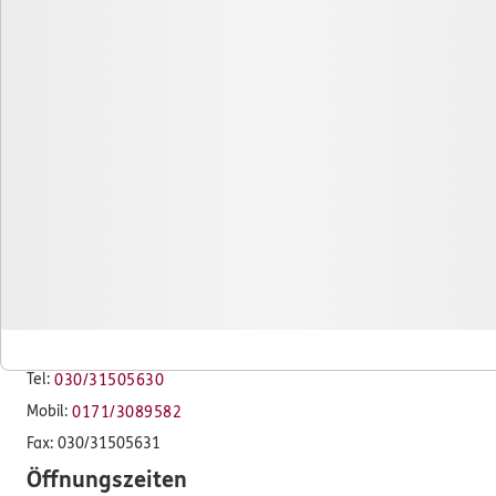
Das könnte Sie auch interessieren
Unsere Agentur
Standorte
Schwerpunkte
ERGO Versicherung Andreas Spiegel
Hauptagentur
Frankenallee 18
14052 Berlin
Tel:
030/31505630
Mobil:
0171/3089582
Fax:
030/31505631
Öffnungszeiten