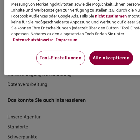
Versicherungen für den privaten Bedarf
Messung von Marketingaktivitäten sowie die Möglichkeit, Ihnen persona
Inhalte und Werbeanzeigen zur Verfügung zu stellen, z.B. durch die N
Versicherungen für Geschäftskunden
Facebook Audiences oder Google Ads. Falls Sie
nicht zustimmen
möchten
keine für Sie maßgeschneiderte Anpassung und Werbung auf dieser Se
Hilfe & Services
Sie können Ihre Entscheidungen jederzeit über den Button "Tool-Eins
anpassen. Näheres zu den eingesetzten Tools finden Sie unter
Datenschutzhinweise
Impressum
E-Mail schreiben
Schaden melden
Tool-Einstellungen
Alle akzeptieren
Erstkontaktinformationen
EU-Offenlegungsvereinbarung
Datenverarbeitung
Das könnte Sie auch interessieren
Unsere Agentur
Standorte
Schwerpunkte