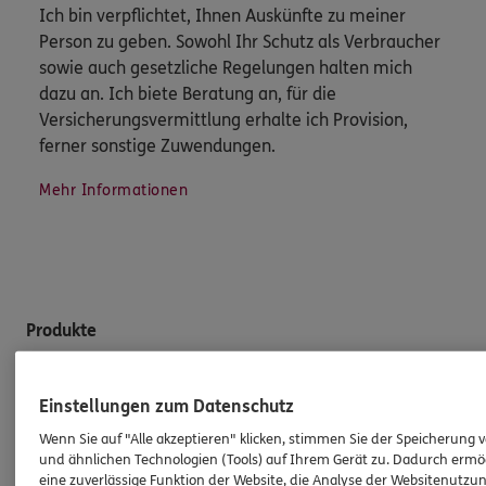
Ich bin verpflichtet, Ihnen Auskünfte zu meiner
Person zu geben. Sowohl Ihr Schutz als Verbraucher
sowie auch gesetzliche Regelungen halten mich
dazu an. Ich biete Beratung an, für die
Versicherungsvermittlung erhalte ich Provision,
ferner sonstige Zuwendungen.
Mehr Informationen
Produkte
Zahnversicherungen
Einstellungen zum Datenschutz
Kfz-Versicherung
Wenn Sie auf "Alle akzeptieren" klicken, stimmen Sie der Speicherung 
Krankenversicherung
und ähnlichen Technologien (Tools) auf Ihrem Gerät zu. Dadurch ermö
eine zuverlässige Funktion der Website, die Analyse der Websitenutzun